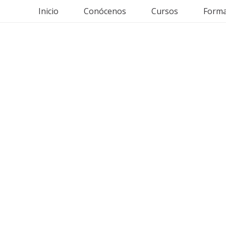
Inicio
Conócenos
Cursos
Forma
 para alergias al