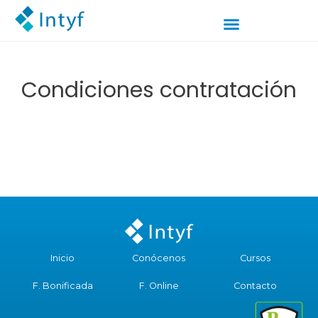
Condiciones contratación
Inicio
Conócenos
Cursos
F. Bonificada
F. Online
Contacto